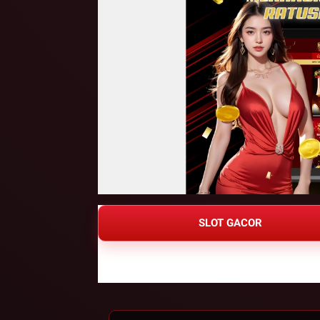
SLOT GACOR