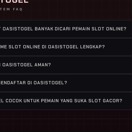
TEM FAQ
 OASISTOGEL BANYAK DICARI PEMAIN SLOT ONLINE?
nawarkan akses stabil, pilihan permainan lengkap, dan sistem re
AME SLOT ONLINE DI OASISTOGEL LENGKAP?
t online setiap hari.
diakan beragam game slot online populer dari provider unggulan de
I OASISTOGEL AMAN?
kan sistem keamanan berlapis serta dukungan layanan responsif
ENDAFTAR DI OASISTOGEL?
a.
 formulir pendaftaran di halaman resmi, lalu akun dapat langsung d
L COCOK UNTUK PEMAIN YANG SUKA SLOT GACOR?
diakan banyak pilihan game dengan fitur yang sering dicari pemain 