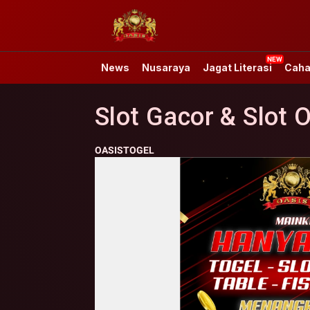
News
Nusaraya
Jagat Literasi
Caha
Slot Gacor & Slot 
OASISTOGEL