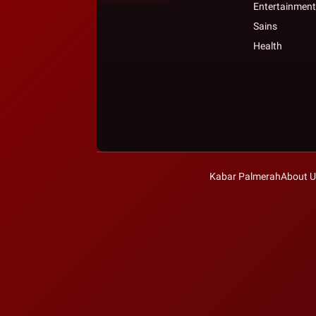
Entertainment
Sains
Health
Kabar Palmerah
About U