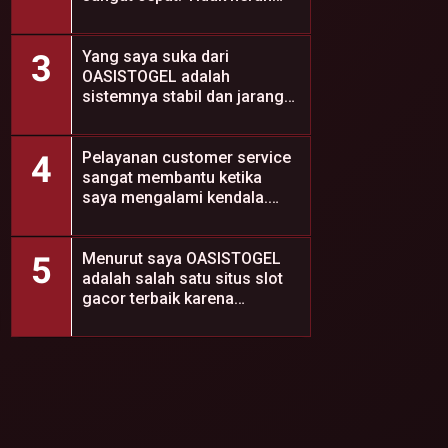
jika OASISTOGEL jadi pilihan
utama pemain slot online
saat ini.
Yang saya suka dari
3
OASISTOGEL adalah
sistemnya stabil dan jarang
sekali mengalami gangguan.
Bermain jadi lebih nyaman
tanpa khawatir akses
Pelayanan customer service
4
terputus.
sangat membantu ketika
saya mengalami kendala.
Responsnya cepat dan
solutif, membuat
pengalaman bermain terasa
Menurut saya OASISTOGEL
5
lebih aman.
adalah salah satu situs slot
gacor terbaik karena
menyediakan fitur lengkap
serta peluang menang yang
menarik.