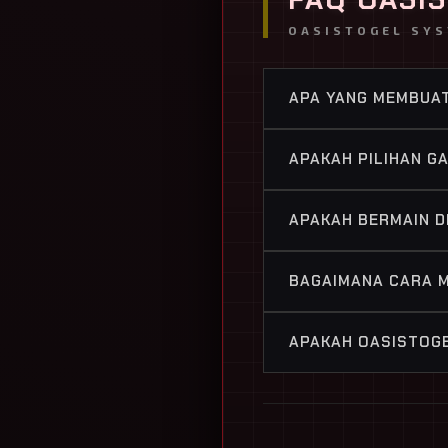
OASISTOGEL SYS
APA YANG MEMBUAT
Karena OASISTOGEL me
APAKAH PILIHAN G
kenyamanan pemain slo
Ya. OASISTOGEL menye
APAKAH BERMAIN D
lengkap.
OASISTOGEL mengguna
BAGAIMANA CARA M
kenyamanan penggun
Pemain cukup mengisi
APAKAH OASISTOGE
bermain.
Ya. OASISTOGEL menye
gacor slot online.