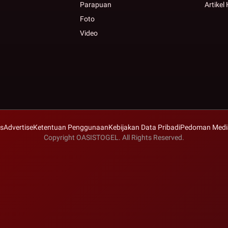
Parapuan
Artikel
Foto
Video
s
Advertise
Ketentuan Penggunaan
Kebijakan Data Pribadi
Pedoman Media
Copyright OASISTOGEL. All Rights Reserved.